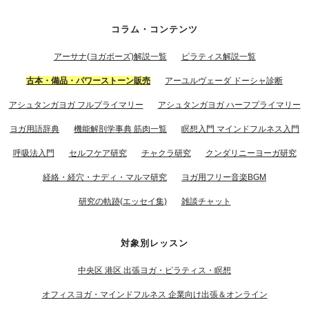
コラム・コンテンツ
アーサナ(ヨガポーズ)解説一覧
ピラティス解説一覧
古本・備品・パワーストーン販売
アーユルヴェーダ ドーシャ診断
アシュタンガヨガ フルプライマリー
アシュタンガヨガ ハーフプライマリー
ヨガ用語辞典
機能解剖学事典 筋肉一覧
瞑想入門 マインドフルネス入門
呼吸法入門
セルフケア研究
チャクラ研究
クンダリニーヨーガ研究
経絡・経穴・ナディ・マルマ研究
ヨガ用フリー音楽BGM
研究の軌跡(エッセイ集)
雑談チャット
対象別レッスン
中央区 港区 出張ヨガ・ピラティス・瞑想
オフィスヨガ・マインドフルネス 企業向け出張＆オンライン