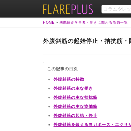
HOME
>
機能解剖学事典・動きに関わる筋肉一覧
外腹斜筋の起始停止・拮抗筋・
この記事の目次
外腹斜筋の特徴
外腹斜筋の主な働き
外腹斜筋の主な拮抗筋
外腹斜筋の主な協働筋
外腹斜筋の起始・停止
外腹斜筋を鍛えるヨガポーズ・エクサ