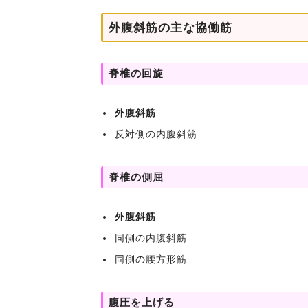
外腹斜筋の主な協働筋
脊椎の回旋
外腹斜筋
反対側の内腹斜筋
脊椎の側屈
外腹斜筋
同側の内腹斜筋
同側の腰方形筋
腹圧を上げる