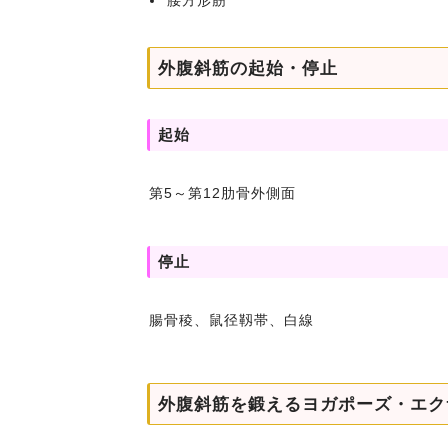
腰方形筋
外腹斜筋の起始・停止
起始
第5～第12肋骨外側面
停止
腸骨稜、鼠径靱帯、白線
外腹斜筋を鍛えるヨガポーズ・エク