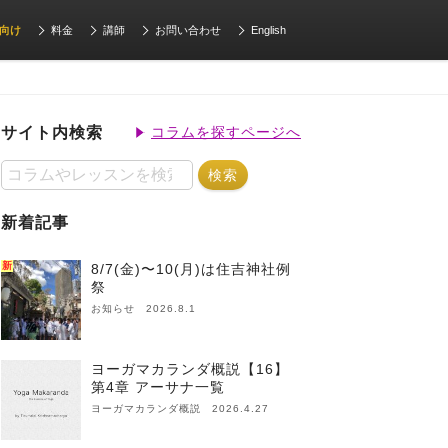
向け
料金
講師
お問い合わせ
English
サイト内検索
コラムを探すページへ
新着記事
新
8/7(金)〜10(月)は住吉神社例
祭
お知らせ 2026.8.1
ヨーガマカランダ概説【16】
第4章 アーサナ一覧
ヨーガマカランダ概説 2026.4.27