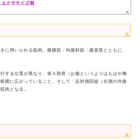
・エクササイズ例
ときに用いられる筋肉。腹横筋・内腹斜筋・腹直筋とともに、
走行する位置が異なり、第５肋骨（お腹というよりはもはや胸
広範囲に広がっていること。そして「反対側回旋（右側の外腹
す筋肉となる。