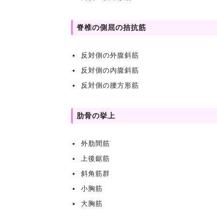
脊椎の側屈の拮抗筋
反対側の外腹斜筋
反対側の内腹斜筋
反対側の腰方形筋
肋骨の挙上
外肋間筋
上後鋸筋
斜角筋群
小胸筋
大胸筋