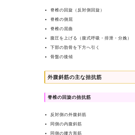
脊椎の回旋（反対側回旋）
脊椎の側屈
脊椎の屈曲
腹圧を上げる（腹式呼吸・排泄・分娩）
下部の肋骨を下方へ引く
骨盤の後傾
外腹斜筋の主な拮抗筋
脊椎の回旋の拮抗筋
反対側の外腹斜筋
同側の内腹斜筋
同側の腰方形筋