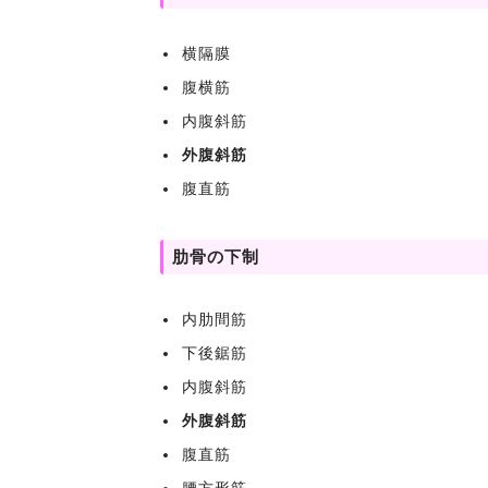
横隔膜
腹横筋
内腹斜筋
外腹斜筋
腹直筋
肋骨の下制
内肋間筋
下後鋸筋
内腹斜筋
外腹斜筋
腹直筋