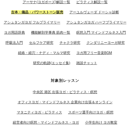
アーサナ(ヨガポーズ)解説一覧
ピラティス解説一覧
古本・備品・パワーストーン販売
アーユルヴェーダ ドーシャ診断
アシュタンガヨガ フルプライマリー
アシュタンガヨガ ハーフプライマリー
ヨガ用語辞典
機能解剖学事典 筋肉一覧
瞑想入門 マインドフルネス入門
呼吸法入門
セルフケア研究
チャクラ研究
クンダリニーヨーガ研究
経絡・経穴・ナディ・マルマ研究
ヨガ用フリー音楽BGM
研究の軌跡(エッセイ集)
雑談チャット
対象別レッスン
中央区 港区 出張ヨガ・ピラティス・瞑想
オフィスヨガ・マインドフルネス 企業向け出張＆オンライン
マタニティヨガ・ピラティス
スポーツ選手向けヨガ・瞑想
経営者向け瞑想・マインドフルネス・ヨガ
小学生向け ヨガ教室