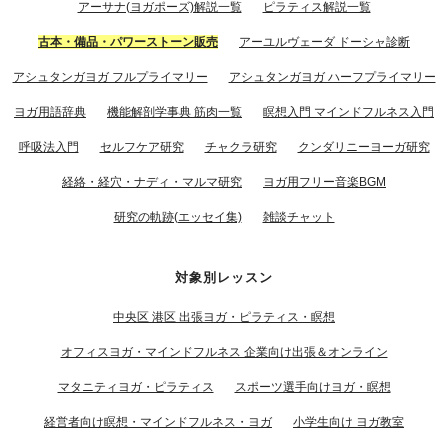
アーサナ(ヨガポーズ)解説一覧
ピラティス解説一覧
古本・備品・パワーストーン販売
アーユルヴェーダ ドーシャ診断
アシュタンガヨガ フルプライマリー
アシュタンガヨガ ハーフプライマリー
ヨガ用語辞典
機能解剖学事典 筋肉一覧
瞑想入門 マインドフルネス入門
呼吸法入門
セルフケア研究
チャクラ研究
クンダリニーヨーガ研究
経絡・経穴・ナディ・マルマ研究
ヨガ用フリー音楽BGM
研究の軌跡(エッセイ集)
雑談チャット
対象別レッスン
中央区 港区 出張ヨガ・ピラティス・瞑想
オフィスヨガ・マインドフルネス 企業向け出張＆オンライン
マタニティヨガ・ピラティス
スポーツ選手向けヨガ・瞑想
経営者向け瞑想・マインドフルネス・ヨガ
小学生向け ヨガ教室