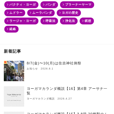
バクティ・ヨーガ
バンダ
プラーナーヤーマ
ムドラー
ムーラバンダ
ヨガの歴史
ラージャ・ヨーガ
呼吸法
浄化法
瞑想
経絡
新着記事
新
8/7(金)〜10(月)は住吉神社例祭
お知らせ 2026.8.1
ヨーガマカランダ概説【16】第4章 アーサナ一
覧
ヨーガマカランダ概説 2026.4.27