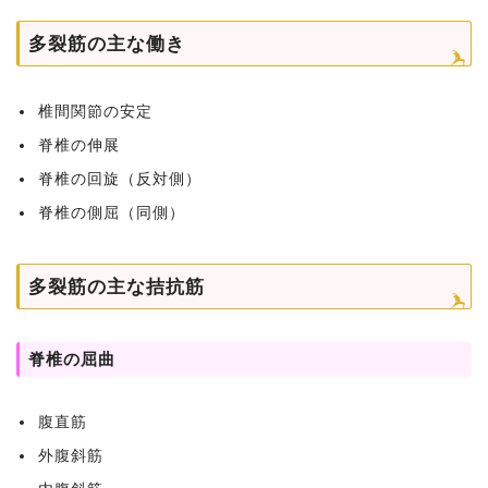
多裂筋の主な働き
椎間関節の安定
脊椎の伸展
脊椎の回旋（反対側）
脊椎の側屈（同側）
多裂筋の主な拮抗筋
脊椎の屈曲
腹直筋
外腹斜筋