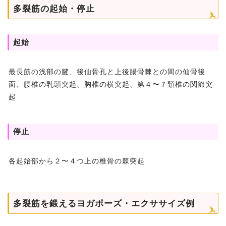
多裂筋の起始・停止
起始
最長筋の浅部の腱、後仙骨孔と上後腸骨棘との間の仙骨後
面、腰椎の乳頭突起、胸椎の横突起、第４〜７頚椎の関節突
起
停止
各起始部から２〜４つ上の椎骨の棘突起
多裂筋を鍛えるヨガポーズ・エクササイズ例