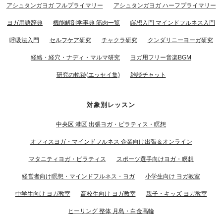
アシュタンガヨガ フルプライマリー
アシュタンガヨガ ハーフプライマリー
ヨガ用語辞典
機能解剖学事典 筋肉一覧
瞑想入門 マインドフルネス入門
呼吸法入門
セルフケア研究
チャクラ研究
クンダリニーヨーガ研究
経絡・経穴・ナディ・マルマ研究
ヨガ用フリー音楽BGM
研究の軌跡(エッセイ集)
雑談チャット
対象別レッスン
中央区 港区 出張ヨガ・ピラティス・瞑想
オフィスヨガ・マインドフルネス 企業向け出張＆オンライン
マタニティヨガ・ピラティス
スポーツ選手向けヨガ・瞑想
経営者向け瞑想・マインドフルネス・ヨガ
小学生向け ヨガ教室
中学生向け ヨガ教室
高校生向け ヨガ教室
親子・キッズ ヨガ教室
ヒーリング 整体 月島・白金高輪