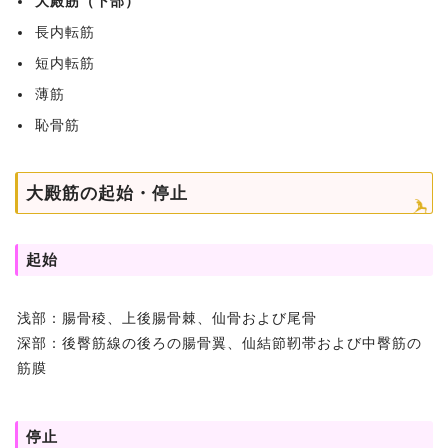
大殿筋（下部）
長内転筋
短内転筋
薄筋
恥骨筋
大殿筋の起始・停止
起始
浅部：腸骨稜、上後腸骨棘、仙骨および尾骨
深部：後臀筋線の後ろの腸骨翼、仙結節靭帯および中臀筋の
筋膜
停止