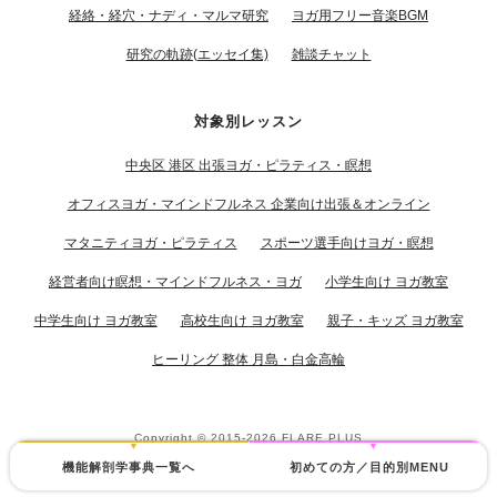
経絡・経穴・ナディ・マルマ研究
ヨガ用フリー音楽BGM
研究の軌跡(エッセイ集)
雑談チャット
対象別レッスン
中央区 港区 出張ヨガ・ピラティス・瞑想
オフィスヨガ・マインドフルネス 企業向け出張＆オンライン
マタニティヨガ・ピラティス
スポーツ選手向けヨガ・瞑想
経営者向け瞑想・マインドフルネス・ヨガ
小学生向け ヨガ教室
中学生向け ヨガ教室
高校生向け ヨガ教室
親子・キッズ ヨガ教室
ヒーリング 整体 月島・白金高輪
Copyright © 2015-2026
FLARE PLUS
機能解剖学事典一覧へ
初めての方／目的別MENU