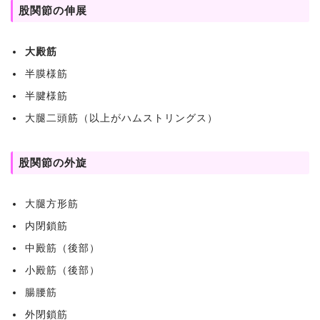
股関節の伸展
大殿筋
半膜様筋
半腱様筋
大腿二頭筋（以上がハムストリングス）
股関節の外旋
大腿方形筋
内閉鎖筋
中殿筋（後部）
小殿筋（後部）
腸腰筋
外閉鎖筋