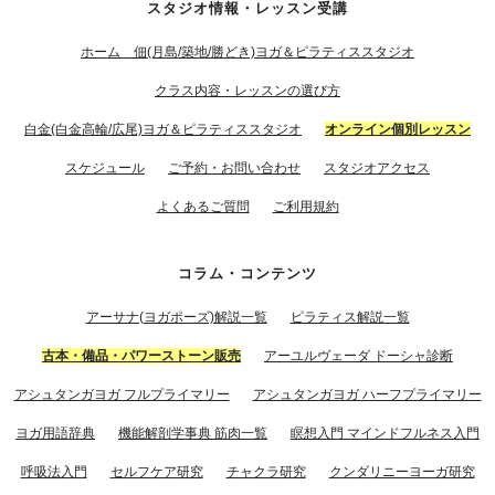
スタジオ情報・レッスン受講
ホーム 佃(月島/築地/勝どき)ヨガ＆ピラティススタジオ
クラス内容・レッスンの選び方
白金(白金高輪/広尾)ヨガ＆ピラティススタジオ
オンライン個別レッスン
スケジュール
ご予約・お問い合わせ
スタジオアクセス
よくあるご質問
ご利用規約
コラム・コンテンツ
アーサナ(ヨガポーズ)解説一覧
ピラティス解説一覧
古本・備品・パワーストーン販売
アーユルヴェーダ ドーシャ診断
アシュタンガヨガ フルプライマリー
アシュタンガヨガ ハーフプライマリー
ヨガ用語辞典
機能解剖学事典 筋肉一覧
瞑想入門 マインドフルネス入門
呼吸法入門
セルフケア研究
チャクラ研究
クンダリニーヨーガ研究