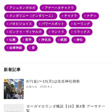
アシュタンガヨガ
アナーハタチャクラ
クンダリニー（クンダリーニ）
チャクラ
ナディ
パタビジョイス
パワースポット
ヒーリング
ビンドゥ・ヴィサルガ
マントラ
リラックス
仏教
哲学
浄化法
瞑想
神社
自律神経
音
新着記事
新
8/7(金)〜10(月)は住吉神社例祭
お知らせ 2026.8.1
ヨーガマカランダ概説【16】第4章 アーサナ一
覧