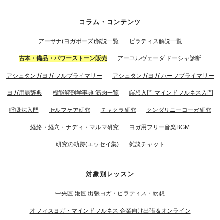
コラム・コンテンツ
アーサナ(ヨガポーズ)解説一覧
ピラティス解説一覧
古本・備品・パワーストーン販売
アーユルヴェーダ ドーシャ診断
アシュタンガヨガ フルプライマリー
アシュタンガヨガ ハーフプライマリー
ヨガ用語辞典
機能解剖学事典 筋肉一覧
瞑想入門 マインドフルネス入門
呼吸法入門
セルフケア研究
チャクラ研究
クンダリニーヨーガ研究
経絡・経穴・ナディ・マルマ研究
ヨガ用フリー音楽BGM
研究の軌跡(エッセイ集)
雑談チャット
対象別レッスン
中央区 港区 出張ヨガ・ピラティス・瞑想
オフィスヨガ・マインドフルネス 企業向け出張＆オンライン