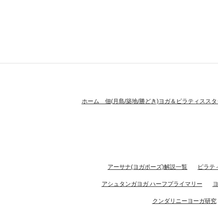
ホーム 佃(月島/築地/勝どき)ヨガ＆ピラティススタ
アーサナ(ヨガポーズ)解説一覧
ピラテ
アシュタンガヨガ ハーフプライマリー
クンダリニーヨーガ研究