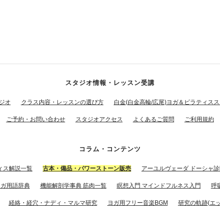
スタジオ情報・レッスン受講
ジオ
クラス内容・レッスンの選び方
白金(白金高輪/広尾)ヨガ＆ピラティス
ご予約・お問い合わせ
スタジオアクセス
よくあるご質問
ご利用規約
コラム・コンテンツ
ィス解説一覧
古本・備品・パワーストーン販売
アーユルヴェーダ ドーシャ診
ヨガ用語辞典
機能解剖学事典 筋肉一覧
瞑想入門 マインドフルネス入門
呼
経絡・経穴・ナディ・マルマ研究
ヨガ用フリー音楽BGM
研究の軌跡(エッ