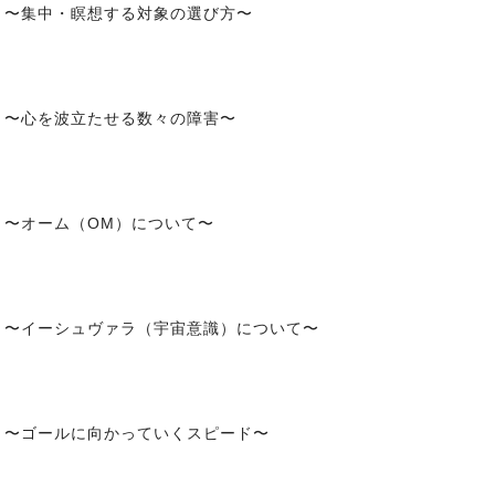
.39 〜集中・瞑想する対象の選び方〜
.32 〜心を波立たせる数々の障害〜
29 〜オーム（OM）について〜
.26 〜イーシュヴァラ（宇宙意識）について〜
.22 〜ゴールに向かっていくスピード〜