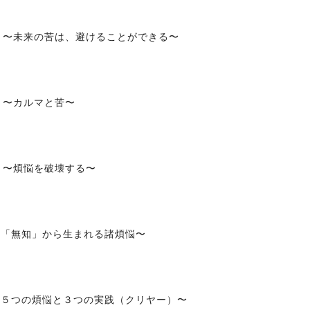
.17 〜未来の苦は、避けることができる〜
15 〜カルマと苦〜
11 〜煩悩を破壊する〜
9 〜「無知」から生まれる諸煩悩〜
3 〜５つの煩悩と３つの実践（クリヤー）〜