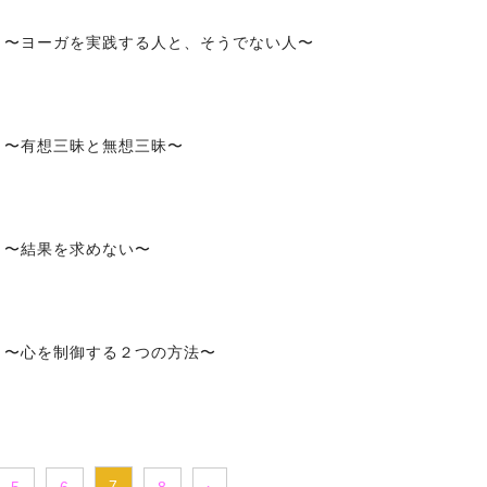
.20 〜ヨーガを実践する人と、そうでない人〜
18 〜有想三昧と無想三昧〜
16 〜結果を求めない〜
.14 〜心を制御する２つの方法〜
7