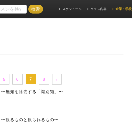
スケジュール
クラス内容
企業・学校
7
5
6
8
›
.27 〜無知を除去する「識別知」〜
.22 〜観るものと観られるもの〜