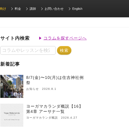
向け
料金
講師
お問い合わせ
English
サイト内検索
コラムを探すページへ
新着記事
8/7(金)〜10(月)は住吉神社例
祭
お知らせ 2026.8.1
ヨーガマカランダ概説【16】
第4章 アーサナ一覧
ヨーガマカランダ概説 2026.4.27