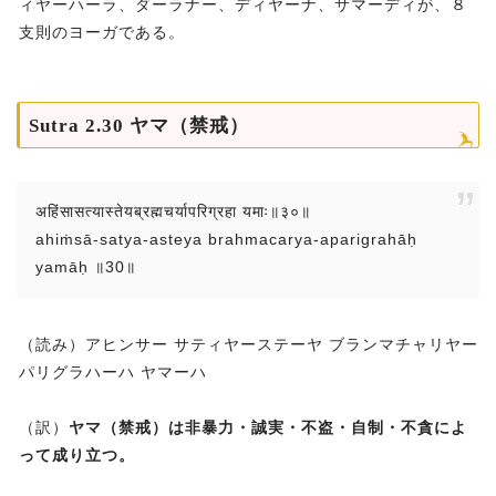
ィヤーハーラ、ダーラナー、ディヤーナ、サマーディが、８
支則のヨーガである。
Sutra 2.30 ヤマ（禁戒）
अहिंसासत्यास्तेयब्रह्मचर्यापरिग्रहा यमाः॥३०॥
ahiṁsā-satya-asteya brahmacarya-aparigrahāḥ
yamāḥ ॥30॥
（読み）アヒンサー サティヤーステーヤ ブランマチャリヤー
パリグラハーハ ヤマーハ
（訳）
ヤマ（禁戒）は非暴力・誠実・不盗・自制・不貪によ
って成り立つ。