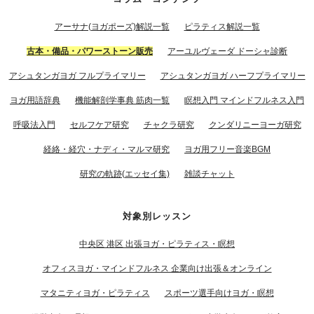
アーサナ(ヨガポーズ)解説一覧
ピラティス解説一覧
古本・備品・パワーストーン販売
アーユルヴェーダ ドーシャ診断
アシュタンガヨガ フルプライマリー
アシュタンガヨガ ハーフプライマリー
ヨガ用語辞典
機能解剖学事典 筋肉一覧
瞑想入門 マインドフルネス入門
呼吸法入門
セルフケア研究
チャクラ研究
クンダリニーヨーガ研究
経絡・経穴・ナディ・マルマ研究
ヨガ用フリー音楽BGM
研究の軌跡(エッセイ集)
雑談チャット
対象別レッスン
中央区 港区 出張ヨガ・ピラティス・瞑想
オフィスヨガ・マインドフルネス 企業向け出張＆オンライン
マタニティヨガ・ピラティス
スポーツ選手向けヨガ・瞑想