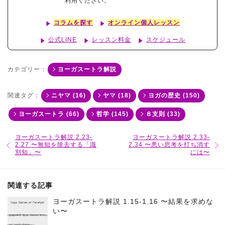
利用ください。
コラムを探す
オンライン個人レッスン
公式LINE
レッスン料金
スケジュール
カテゴリー：
ヨーガスートラ解説
関連タグ：
ニヤマ (16)
ヤマ (18)
ヨガの歴史 (150)
ヨーガスートラ (66)
哲学 (145)
８支則 (33)
ヨーガスートラ解説 2.23-
ヨーガスートラ解説 2.33-
2.27 〜無知を除去する「識
2.34 〜悪い思考を打ち消す
別知」〜
には〜
関連する記事
ヨーガスートラ解説 1.15-1.16 〜結果を求めな
い〜