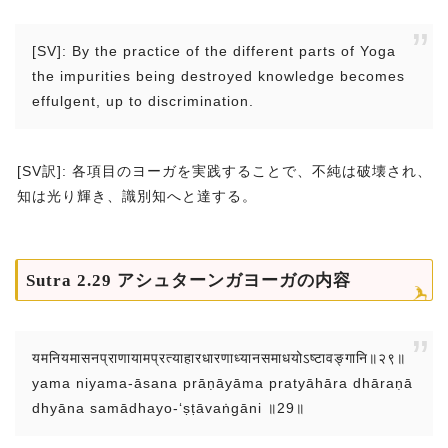
[SV]: By the practice of the different parts of Yoga
the impurities being destroyed knowledge becomes
effulgent, up to discrimination.
[SV訳]: 各項目のヨーガを実践することで、不純は破壊され、
知は光り輝き、識別知へと達する。
Sutra 2.29 アシュターンガヨーガの内容
यमनियमासनप्राणायामप्रत्याहारधारणाध्यानसमाधयोऽष्टावङ्गानि॥२९॥
yama niyama-āsana prāṇāyāma pratyāhāra dhāraṇā
dhyāna samādhayo-‘ṣṭāvaṅgāni ॥29॥