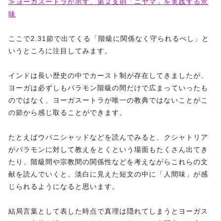
≫ヨーガスートラが示す、第２支則「ニヤマ」を実践する意
味
ここで2.31節で出てくる「階級に関係なく守られるべし」と
いうところに注目してみます。
インドは長い歴史の中でカースト制が存在してきましたが、
ヨーガは必ずしもバラモン階級の間だけで広まっていったも
のではなく、ヨーガスートラが唯一の教典ではないことがこ
の節から感じ取ることができます。
たとえばウパニシャッドなどを読んでみると、クシャトリア
がバラモンに対して教えをとくという場面もたくさん出てき
たり、階級間や宗教間の関係性などを考えながらこれらの文
献を読んでいくと、淡白に見えた短文の中に「人間味」が感
じられるようになると思います。
結局言葉として表した時点で真理は隠れてしまうとヨーガス