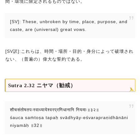
間・環境に限定されるものではない。
[SV]: These, unbroken by time, place, purpose, and
caste, are (universal) great vows.
[SV訳]:これらは、時間・場所・目的・身分によって破壊され
ない、（普遍の）偉大な誓約である。
Sutra 2.32 ニヤマ（勧戒）
शौचसंतोषतपःस्वाध्यायेश्वरप्रणिधानानि नियमाः॥३२॥
śauca saṁtoṣa tapaḥ svādhyāy-eśvarapraṇidhānāni
niyamāḥ ॥32॥