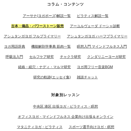
コラム・コンテンツ
アーサナ(ヨガポーズ)解説一覧
ピラティス解説一覧
古本・備品・パワーストーン販売
アーユルヴェーダ ドーシャ診断
アシュタンガヨガ フルプライマリー
アシュタンガヨガ ハーフプライマリー
ヨガ用語辞典
機能解剖学事典 筋肉一覧
瞑想入門 マインドフルネス入門
呼吸法入門
セルフケア研究
チャクラ研究
クンダリニーヨーガ研究
経絡・経穴・ナディ・マルマ研究
ヨガ用フリー音楽BGM
研究の軌跡(エッセイ集)
雑談チャット
対象別レッスン
中央区 港区 出張ヨガ・ピラティス・瞑想
オフィスヨガ・マインドフルネス 企業向け出張＆オンライン
マタニティヨガ・ピラティス
スポーツ選手向けヨガ・瞑想