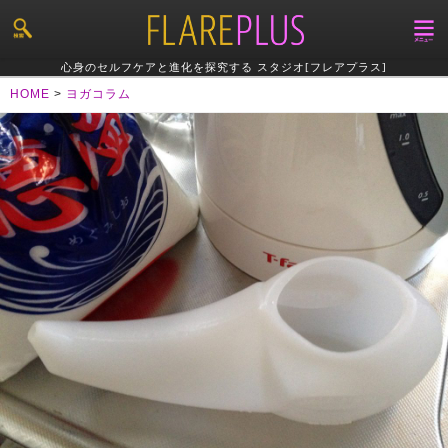
心身のセルフケアと進化を探究する スタジオ[フレアプラス]
HOME
>
ヨガコラム