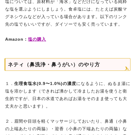
塩については、原材料が「海水」などだけになっている純粋
な塩を選ぶようにしましょう。食卓塩には、たとえば炭酸マ
グネシウムなどが入っている場合があります。以下のリンク
先の塩でもいいですが、ダイソーでも安く売っています。
Amazon：
塩の購入
ネティ（鼻洗浄・鼻うがい）のやり方
１．
生理食塩水(0.9〜1.0%)の濃度
になるように、ぬるま湯に
塩を溶かします（できれば沸かして冷ましたお湯を使うと衛
生的ですが、日本の水道であればお湯をそのまま使っても大
丈夫かと思います）。
２．眉間や目頭を軽くマッサージしておいたり、鼻通（小鼻
の上端あたりの両脇）・迎香（小鼻の下端あたりの両脇）な