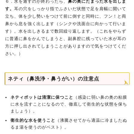
６．水を通すのが終わったら、
鼻の奥にたまった水を出しま
す。
耳の穴をしっかり指でふさいだ状態で足を肩幅に開いて
立ち、体を少し勢いをつけて前に倒すと同時に、フン！と両
鼻から息を強く出します（シンクや洗面台に向かって行いま
す）。水を出しきるまで数回繰り返します。（これをやらず
に普通に鼻をかんでしまうと、副鼻腔に残っていた水が耳の
方に押し出されてしまうことがありますので気をつけてくだ
さい。）
ネティ（鼻洗浄・鼻うがい）の注意点
ネティポットは清潔に保つこと
（感染に弱い鼻の奥の粘膜
に水を流すことになるので、徹底して衛生的な状態を保ち
ましょう）。
衛生的な水を使うこと
（沸騰させてから適温に冷ましたぬ
るま湯を使うのがベスト）。