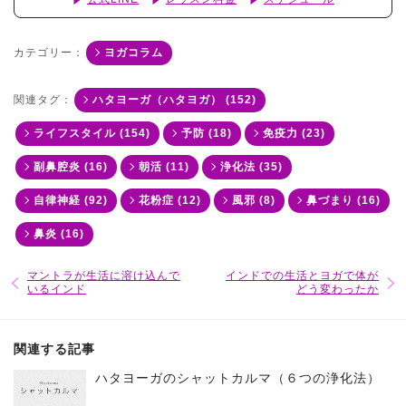
カテゴリー：
ヨガコラム
関連タグ：
ハタヨーガ（ハタヨガ） (152)
ライフスタイル (154)
予防 (18)
免疫力 (23)
副鼻腔炎 (16)
朝活 (11)
浄化法 (35)
自律神経 (92)
花粉症 (12)
風邪 (8)
鼻づまり (16)
鼻炎 (16)
マントラが生活に溶け込んで
インドでの生活とヨガで体が
いるインド
どう変わったか
関連する記事
ハタヨーガのシャットカルマ（６つの浄化法）