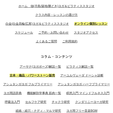
ホーム 佃(月島/築地/勝どき)ヨガ＆ピラティススタジオ
クラス内容・レッスンの選び方
白金(白金高輪/広尾)ヨガ＆ピラティススタジオ
オンライン個別レッスン
スケジュール
ご予約・お問い合わせ
スタジオアクセス
よくあるご質問
ご利用規約
コラム・コンテンツ
アーサナ(ヨガポーズ)解説一覧
ピラティス解説一覧
古本・備品・パワーストーン販売
アーユルヴェーダ ドーシャ診断
アシュタンガヨガ フルプライマリー
アシュタンガヨガ ハーフプライマリー
ヨガ用語辞典
機能解剖学事典 筋肉一覧
瞑想入門 マインドフルネス入門
呼吸法入門
セルフケア研究
チャクラ研究
クンダリニーヨーガ研究
経絡・経穴・ナディ・マルマ研究
ヨガ用フリー音楽BGM