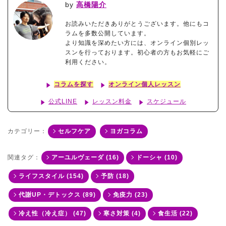
by
高橋陽介
お読みいただきありがとうございます。他にもコ
ラムを多数公開しています。
より知識を深めたい方には、オンライン個別レッ
スンを行っております。初心者の方もお気軽にご
利用ください。
コラムを探す
オンライン個人レッスン
公式LINE
レッスン料金
スケジュール
カテゴリー：
セルフケア
ヨガコラム
関連タグ：
アーユルヴェーダ (16)
ドーシャ (10)
ライフスタイル (154)
予防 (18)
代謝UP・デトックス (89)
免疫力 (23)
冷え性（冷え症） (47)
寒さ対策 (4)
食生活 (22)