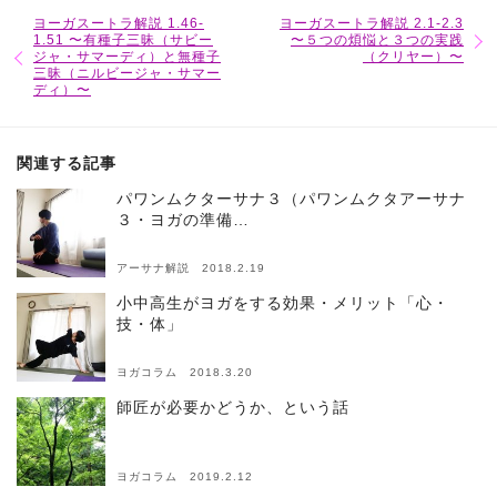
ヨーガスートラ解説 1.46-
ヨーガスートラ解説 2.1-2.3
1.51 〜有種子三昧（サビー
〜５つの煩悩と３つの実践
ジャ・サマーディ）と無種子
（クリヤー）〜
三昧（ニルビージャ・サマー
ディ）〜
関連する記事
パワンムクターサナ３（パワンムクタアーサナ
３・ヨガの準備…
アーサナ解説 2018.2.19
小中高生がヨガをする効果・メリット「心・
技・体」
ヨガコラム 2018.3.20
師匠が必要かどうか、という話
ヨガコラム 2019.2.12