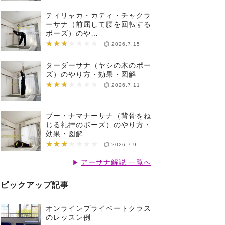
ティリャカ・カティ・チャクラ
ーサナ（前屈して腰を回転する
ポーズ）のや…
★★★
★★★★★★★
2026.7.15
ターダーサナ（ヤシの木のポー
ズ）のやり方・効果・図解
★★★
★★★★★★★
2026.7.11
ブー・ナマナーサナ（背骨をね
じる礼拝のポーズ）のやり方・
効果・図解
★★★
★★★★★★★
2026.7.9
アーサナ解説 一覧へ
ピックアップ記事
オンラインプライベートクラス
のレッスン例