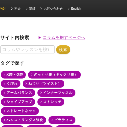
向け
料金
講師
お問い合わせ
English
サイト内検索
コラムを探すページへ
タグで探す
X脚・O脚
ぎっくり腰（ギックリ腰）
くびれ
ねじり（ツイスト）
アームバランス
インナーマッスル
シェイプアップ
ストレッチ
ストレートネック
ハムストリングス強化
ピラティス