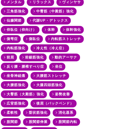
メンタル
リラックス
ヴィンヤサ
三角筋強化
中臀筋（中殿筋）強化
仙腸関節
代謝UP・デトックス
仰臥位（仰向け）
体幹
体幹強化
側弯症
側臥位
内転筋ストレッチ
内転筋強化
冷え性（冷え症）
前屈
前鋸筋強化
動的アーサナ
反り腰・腰椎すべり症
坐位
坐骨神経痛
大腰筋ストレッチ
大腰筋強化
大腿四頭筋強化
大臀筋（大殿筋）強化
姿勢改善
広背筋強化
後屈（バックベンド）
柔軟性
梨状筋強化
消化器系
股関節
股関節伸展
股関節内転