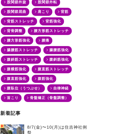
股関節外旋
股関節外転
股関節屈曲
肩こり
背筋
背筋ストレッチ
背筋強化
背骨調整
腰方形筋ストレッチ
腰方形筋強化
腰痛
腸腰筋ストレッチ
腸腰筋強化
腹斜筋ストレッチ
腹斜筋強化
腹横筋強化
腹直筋ストレッチ
腹直筋強化
腹筋強化
腹臥位（うつぶせ）
自律神経
首こり
骨盤矯正（骨盤調整）
新着記事
新
8/7(金)〜10(月)は住吉神社例
祭