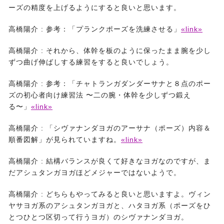
ーズの精度を上げるようにすると良いと思います。
高橋陽介 :
参考：「プランクポーズを洗練させる」
«link»
高橋陽介 :
それから、体幹を板のように保ったまま腕を少し
ずつ曲げ伸ばしする練習をすると良いでしょう。
高橋陽介 :
参考：「チャトランガダンダーサナと８点のポー
ズの初心者向け練習法 〜二の腕・体幹を少しずつ鍛え
る〜」
«link»
高橋陽介 :
「シヴァナンダヨガのアーサナ（ポーズ）内容＆
順番図解」が見られていますね。
«link»
高橋陽介 :
結構バランスが良くて好きなヨガなのですが、ま
だアシュタンガヨガほどメジャーではないようで。
高橋陽介 :
どちらもやってみると良いと思いますよ。ヴィン
ヤサヨガ系のアシュタンガヨガと、ハタヨガ系（ポーズをひ
とつひとつ区切って行うヨガ）のシヴァナンダヨガ。