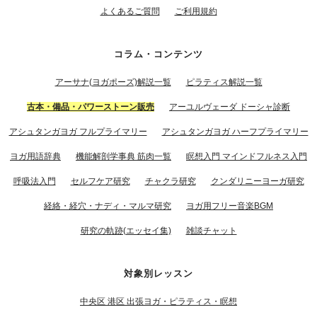
よくあるご質問
ご利用規約
コラム・コンテンツ
アーサナ(ヨガポーズ)解説一覧
ピラティス解説一覧
古本・備品・パワーストーン販売
アーユルヴェーダ ドーシャ診断
アシュタンガヨガ フルプライマリー
アシュタンガヨガ ハーフプライマリー
ヨガ用語辞典
機能解剖学事典 筋肉一覧
瞑想入門 マインドフルネス入門
呼吸法入門
セルフケア研究
チャクラ研究
クンダリニーヨーガ研究
経絡・経穴・ナディ・マルマ研究
ヨガ用フリー音楽BGM
研究の軌跡(エッセイ集)
雑談チャット
対象別レッスン
中央区 港区 出張ヨガ・ピラティス・瞑想