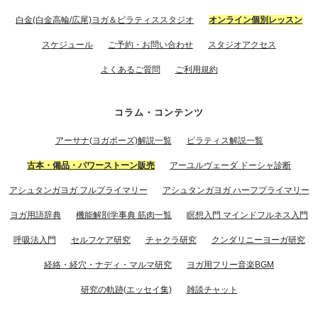
白金(白金高輪/広尾)ヨガ＆ピラティススタジオ
オンライン個別レッスン
スケジュール
ご予約・お問い合わせ
スタジオアクセス
よくあるご質問
ご利用規約
コラム・コンテンツ
アーサナ(ヨガポーズ)解説一覧
ピラティス解説一覧
古本・備品・パワーストーン販売
アーユルヴェーダ ドーシャ診断
アシュタンガヨガ フルプライマリー
アシュタンガヨガ ハーフプライマリー
ヨガ用語辞典
機能解剖学事典 筋肉一覧
瞑想入門 マインドフルネス入門
呼吸法入門
セルフケア研究
チャクラ研究
クンダリニーヨーガ研究
経絡・経穴・ナディ・マルマ研究
ヨガ用フリー音楽BGM
研究の軌跡(エッセイ集)
雑談チャット