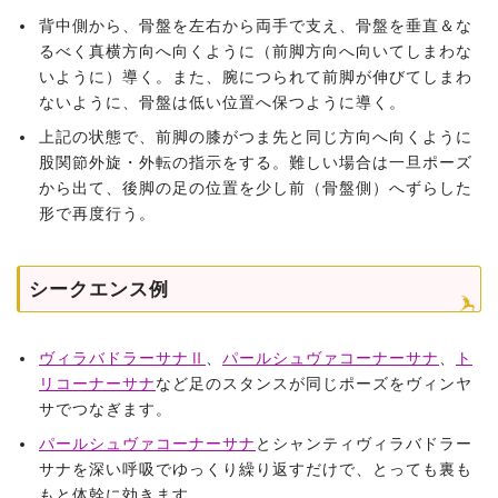
背中側から、骨盤を左右から両手で支え、骨盤を垂直＆な
るべく真横方向へ向くように（前脚方向へ向いてしまわな
いように）導く。また、腕につられて前脚が伸びてしまわ
ないように、骨盤は低い位置へ保つように導く。
上記の状態で、前脚の膝がつま先と同じ方向へ向くように
股関節外旋・外転の指示をする。難しい場合は一旦ポーズ
から出て、後脚の足の位置を少し前（骨盤側）へずらした
形で再度行う。
シークエンス例
ヴィラバドラーサナⅡ
、
パールシュヴァコーナーサナ
、
ト
リコーナーサナ
など足のスタンスが同じポーズをヴィンヤ
サでつなぎます。
パールシュヴァコーナーサナ
とシャンティヴィラバドラー
サナを深い呼吸でゆっくり繰り返すだけで、とっても裏も
もと体幹に効きます。