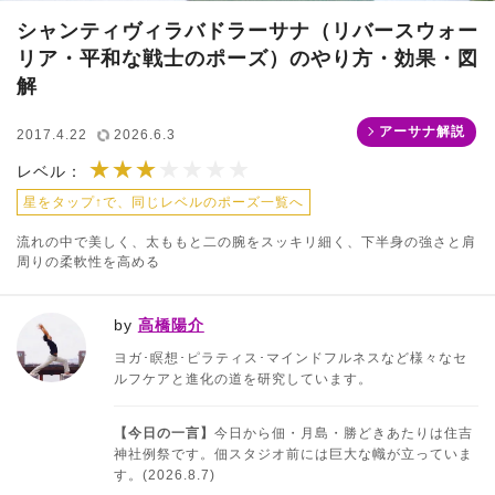
シャンティヴィラバドラーサナ（リバースウォー
リア・平和な戦士のポーズ）のやり方・効果・図
解
アーサナ解説
2017.4.22
2026.6.3
★★★
★★★★★★★
レベル：
星をタップ↑で、同じレベルのポーズ一覧へ
流れの中で美しく、太ももと二の腕をスッキリ細く、下半身の強さと肩
周りの柔軟性を高める
by
高橋陽介
ヨガ･瞑想･ピラティス･マインドフルネスなど様々なセ
ルフケアと進化の道を研究しています。
【今日の一言】
今日から佃・月島・勝どきあたりは住吉
神社例祭です。佃スタジオ前には巨大な幟が立っていま
す。(2026.8.7)