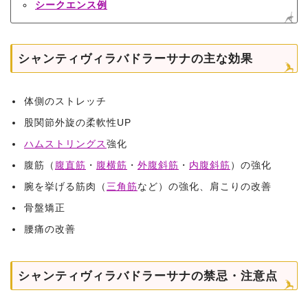
シークエンス例
シャンティヴィラバドラーサナの主な効果
体側のストレッチ
股関節外旋の柔軟性UP
ハムストリングス
強化
腹筋（
腹直筋
・
腹横筋
・
外腹斜筋
・
内腹斜筋
）の強化
腕を挙げる筋肉（
三角筋
など）の強化、肩こりの改善
骨盤矯正
腰痛の改善
シャンティヴィラバドラーサナの禁忌・注意点