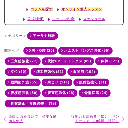
コラムを探す
オンライン個人レッスン
公式LINE
レッスン料金
スケジュール
カテゴリー：
アーサナ解説
関連タグ：
X脚・O脚 (20)
ハムストリングス強化 (55)
三角筋強化 (27)
代謝UP・デトックス (89)
体幹 (125)
立位 (50)
縫工筋強化 (21)
股関節 (104)
股関節外旋 (55)
肩こり (111)
腹斜筋強化 (21)
腹横筋強化 (50)
腹直筋強化 (28)
骨盤底筋 (24)
骨盤矯正（骨盤調整） (99)
余計な力を抜いて、必要な筋
行動力を高める「知足：サン
肉を使う
トーシャ」の解釈（追記）