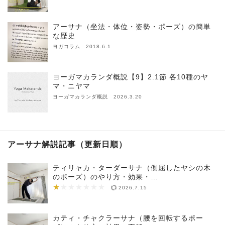
アーサナ（坐法・体位・姿勢・ポーズ）の簡単
な歴史
ヨガコラム 2018.6.1
ヨーガマカランダ概説【9】2.1節 各10種のヤ
マ・ニヤマ
ヨーガマカランダ概説 2026.3.20
アーサナ解説記事（更新日順）
ティリャカ・ターダーサナ（側屈したヤシの木
のポーズ）のやり方・効果・…
★
★★★★★★★
2026.7.15
カティ・チャクラーサナ（腰を回転するポー