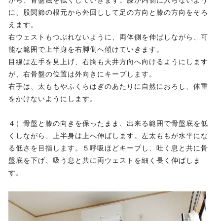
がら、骨盤底を低くしていきます。膝が内側に入らないよう
に、股関節の根元から外回しして足の方向と膝の方向をそろ
えます。
右ウェストもつぶれないように、両体側を伸ばしながら、可
能な範囲で上半身を右脚側へ傾けていきます。
目線は左手を見上げ、右胸も天井方向へ向けるようにします
が、右骨盤の位置は外向きにキープします。
右手は、太ももやふくらはぎのあたりに自然におろし、体重
をかけないようにします。
４）骨盤と膝の向きを保ったまま、出来る範囲で骨盤底を低
くしながら、上半身は上へ伸ばします。左太ももが水平にな
る低さを目指します。５呼吸ほどキープし、吐く息と共に骨
盤底を下げ、吸う息と共に両ウェストを細く長く伸ばしま
す。