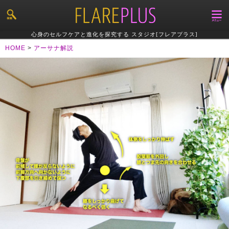
心身のセルフケアと進化を探究する スタジオ[フレアプラス]
HOME
>
アーサナ解説