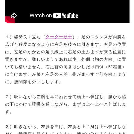
１）姿勢良く立ち（
ターダーサナ
）、足のスタンスが両腕を
広げた程度になるように右足を後ろに引きます。右足の位置
は、左足のかかとの延長線上に右足の土ふまずが来る位置に
置きますが、難しいようであれば少し外側（胸の方向）に置
いても構いません。右足首の向きは少しだけ内側（5°程度）
に向けます。左膝と左足の人差し指がまっすぐ前を向くよう
に、股関節を外回しします。
２）吸いながら左腕を耳に沿わせて頭上へ伸ばし、腰から脇
の下にかけて呼吸を通しながら、まずは上へ上へと伸ばしま
す。
３）吐きながら、左膝を曲げ、左腕と上半身は上へ伸ばしな