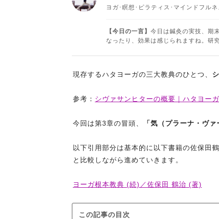
ヨガ･瞑想･ピラティス･マインドフル
【今日の一言】
今日は鍼灸の実技、期
なったり、効果は感じられますね。研究を深
現存するハタヨーガの三大教典のひとつ、
参考：
シヴァサンヒターの概要｜ハタヨー
今回は第3章の冒頭、
「気（プラーナ・ヴァ
以下引用部分は基本的に以下書籍の佐保田
と比較しながら進めていきます。
ヨーガ根本教典 (続)／佐保田 鶴治 (著)
この記事の目次