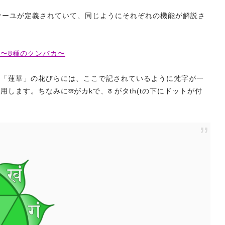
ァーユが定義されていて、同じようにそれぞれの機能が解説さ
6 〜8種のクンバカ〜
る「蓮華」の花びらには、ここで記されているように梵字が一
用します。ちなみにकがカkで、ठ がタth(tの下にドットが付