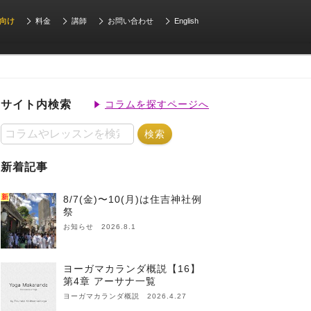
向け
料金
講師
お問い合わせ
English
サイト内検索
コラムを探すページへ
新着記事
新
8/7(金)〜10(月)は住吉神社例
祭
お知らせ 2026.8.1
ヨーガマカランダ概説【16】
第4章 アーサナ一覧
ヨーガマカランダ概説 2026.4.27