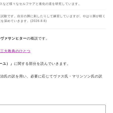
ネスなど様々なセルフケアと進化の道を研究しています。
末試験です。自分の脚に刺したりして練習していますが、やはり脚が軽く
めていきます。(2026.8.6)
シヴァサンヒター
の概説です。
ガ三大教典のひとつ
ーユ）」
に関する部分を読んでいきます。
鶴治氏の訳を用い、必要に応じてヴァス氏・マリンソン氏の訳