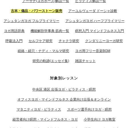
アーサナ(ヨガポーズ)解説一覧
ピラティス解説一覧
古本・備品・パワーストーン販売
アーユルヴェーダ ドーシャ診断
アシュタンガヨガ フルプライマリー
アシュタンガヨガ ハーフプライマリー
ヨガ用語辞典
機能解剖学事典 筋肉一覧
瞑想入門 マインドフルネス入門
呼吸法入門
セルフケア研究
チャクラ研究
クンダリニーヨーガ研究
経絡・経穴・ナディ・マルマ研究
ヨガ用フリー音楽BGM
研究の軌跡(エッセイ集)
雑談チャット
対象別レッスン
中央区 港区 出張ヨガ・ピラティス・瞑想
オフィスヨガ・マインドフルネス 企業向け出張＆オンライン
マタニティヨガ・ピラティス
スポーツ選手向けヨガ・瞑想
経営者向け瞑想・マインドフルネス・ヨガ
小学生向け ヨガ教室